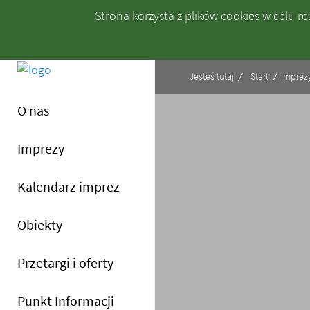
Strona korzysta z plików
cookies
w celu rea
Jesteś tutaj
Start
Imprez
- FERIE z OSiR-em 2026
O nas
Imprezy
Kalendarz imprez
Obiekty
Przetargi i oferty
Menu główne
Punkt Informacji