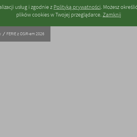
lizacji usług i zgodnie z
Polityką prywatności
. Możesz określ
plików
cookies
w Twojej przeglądarce.
Zamknij
y
FERIE z OSiR-em 2026