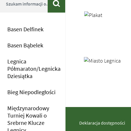
Wyszukiwarka
Szukaj
Basen Delfinek
Basen Bąbelek
Banery/Logo
Legnica
Półmaraton/Legnicka
Dziesiątka
Menu dodatkowe
Bieg Niepodległości
Międzynarodowy
Turniej Kowali o
Srebrne Klucze
Deklaracja dostępności
Legnicy