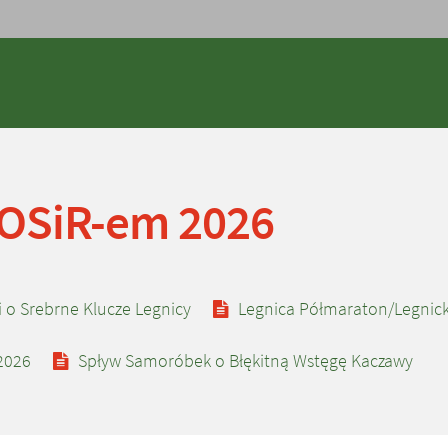
 OSiR-em 2026
eż
i o Srebrne Klucze Legnicy
Legnica Półmaraton/Legnick
icznej
2026
Spływ Samoróbek o Błękitną Wstęgę Kaczawy