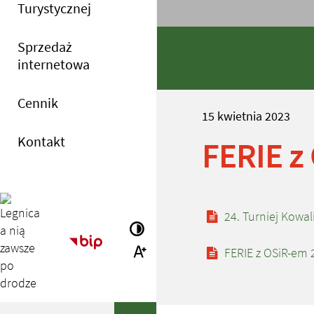
Turystycznej
Sprzedaż
internetowa
Cennik
15
kwietnia
2023
Kontakt
FERIE z
Zobacz równi
24. Turniej Kowal
Wersja kontrastowa
Strona główna - Biuletyn Informacji Publ
Większa czcionka
FERIE z OSiR-em 
Wyszukiwana fraza