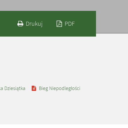
Drukuj zawartość bieżącej strony
Zapisz tekst bieżące
Drukuj
PDF
a Dziesiątka
Bieg Niepodległości