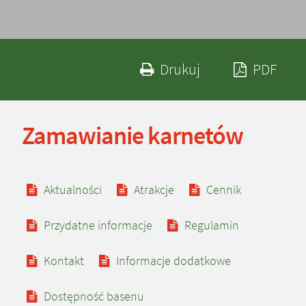
Drukuj zawartość 
Zapi
Drukuj
PDF
Zamawianie karnetów
Zobacz również
Aktualności
Atrakcje
Cennik
Przydatne informacje
Regulamin
Kontakt
Informacje dodatkowe
Dostępność basenu