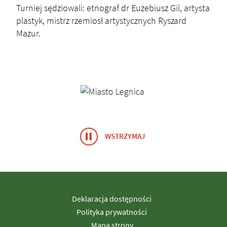
Turniej sędziowali: etnograf dr Euzebiusz Gil, artysta
plastyk, mistrz rzemiosł artystycznych Ryszard
Mazur.
Banery/Logo
WSTRZYMAJ
ANIMACJĘ BANERY/LOGO
Deklaracja dostępności
Polityka prywatności
Mapa strony