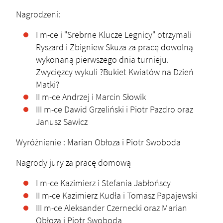
Nagrodzeni:
I m-ce i "Srebrne Klucze Legnicy" otrzymali
Ryszard i Zbigniew Skuza za pracę dowolną
wykonaną pierwszego dnia turnieju.
Zwycięzcy wykuli ?Bukiet Kwiatów na Dzień
Matki?
II m-ce Andrzej i Marcin Słowik
III m-ce Dawid Grzeliński i Piotr Pazdro oraz
Janusz Sawicz
Wyróżnienie : Marian Obłoza i Piotr Swoboda
Nagrody jury za pracę domową
I m-ce Kazimierz i Stefania Jabłońscy
II m-ce Kazimierz Kudła i Tomasz Papajewski
III m-ce Aleksander Czernecki oraz Marian
Obłoza i Piotr Swoboda