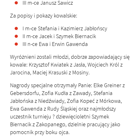
III m-ce Janusz Sawicz
Za popisy i pokazy kowalskie:
I m-ce Stefania i Kazimierz Jabłońscy
II m-ce Jacek i Szymek Biernacik
III n-ce Ewa i Erwin Gawenda
Wyróżnieni zostali młodzi, dobrze zapowiadający się
kowale: Krzysztof Kwiatek z Jasła, Wojciech Król z
Jarocina, Maciej Krasuski z Mosiny.
Nagrody specjalne otrzymały Panie: Elke Greiner z
Gebersdorfu, Zofia Kudła z Zawady, Stefania
Jabłońska z Niedźwiady, Zofia Kopeć z Mórkowa,
Ewa Gawenda z Rudy Śląskiej oraz najmłodszy
uczestnik turnieju ? dziewięcioletni Szymek
Biernacik z Zakopanego, dzielnie pracujący jako
pomocnik przy boku ojca.