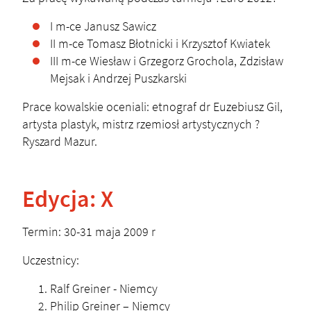
I m-ce Janusz Sawicz
II m-ce Tomasz Błotnicki i Krzysztof Kwiatek
III m-ce Wiesław i Grzegorz Grochola, Zdzisław
Mejsak i Andrzej Puszkarski
Prace kowalskie oceniali: etnograf dr Euzebiusz Gil,
artysta plastyk, mistrz rzemiosł artystycznych ?
Ryszard Mazur.
Edycja: X
Termin: 30-31 maja 2009 r
Uczestnicy:
Ralf Greiner - Niemcy
Philip Greiner – Niemcy