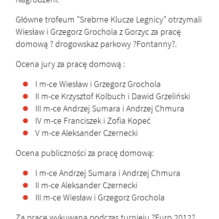
Główne trofeum "Srebrne Klucze Legnicy" otrzymali
Wiesław i Grzegorz Grochola z Gorzyc za pracę
domową ? drogowskaz parkowy ?Fontanny?.
Ocena jury za pracę domową :
I m-ce Wiesław i Grzegorz Grochola
II m-ce Krzysztof Kolbuch i Dawid Grzeliński
III m-ce Andrzej Sumara i Andrzej Chmura
IV m-ce Franciszek i Zofia Kopeć
V m-ce Aleksander Czernecki
Ocena publiczności za pracę domową:
I m-ce Andrzej Sumara i Andrzej Chmura
II m-ce Aleksander Czernecki
III m-ce Wiesław i Grzegorz Grochola
Za pracę wykuwaną podczas turnieju ?Euro 2012?