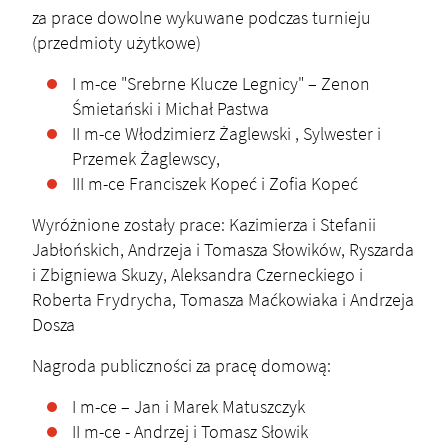
za prace dowolne wykuwane podczas turnieju
(przedmioty użytkowe)
I m-ce "Srebrne Klucze Legnicy" – Zenon
Śmietański i Michał Pastwa
II m-ce Włodzimierz Żaglewski , Sylwester i
Przemek Żaglewscy,
III m-ce Franciszek Kopeć i Zofia Kopeć
Wyróżnione zostały prace: Kazimierza i Stefanii
Jabłońskich, Andrzeja i Tomasza Słowików, Ryszarda
i Zbigniewa Skuzy, Aleksandra Czerneckiego i
Roberta Frydrycha, Tomasza Maćkowiaka i Andrzeja
Dosza
Nagroda publiczności za pracę domową:
I m-ce – Jan i Marek Matuszczyk
II m-ce - Andrzej i Tomasz Słowik