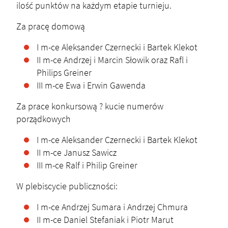
ilość punktów na każdym etapie turnieju.
Za pracę domową
I m-ce Aleksander Czernecki i Bartek Klekot
II m-ce Andrzej i Marcin Słowik oraz Rafl i
Philips Greiner
III m-ce Ewa i Erwin Gawenda
Za prace konkursową ? kucie numerów
porządkowych
I m-ce Aleksander Czernecki i Bartek Klekot
II m-ce Janusz Sawicz
III m-ce Ralf i Philip Greiner
W plebiscycie publiczności:
I m-ce Andrzej Sumara i Andrzej Chmura
II m-ce Daniel Stefaniak i Piotr Marut