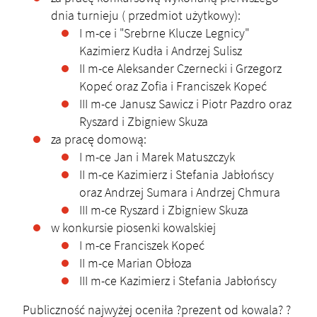
dnia turnieju ( przedmiot użytkowy):
I m-ce i "Srebrne Klucze Legnicy"
Kazimierz Kudła i Andrzej Sulisz
II m-ce Aleksander Czernecki i Grzegorz
Kopeć oraz Zofia i Franciszek Kopeć
III m-ce Janusz Sawicz i Piotr Pazdro oraz
Ryszard i Zbigniew Skuza
za pracę domową:
I m-ce Jan i Marek Matuszczyk
II m-ce Kazimierz i Stefania Jabłońscy
oraz Andrzej Sumara i Andrzej Chmura
III m-ce Ryszard i Zbigniew Skuza
w konkursie piosenki kowalskiej
I m-ce Franciszek Kopeć
II m-ce Marian Obłoza
III m-ce Kazimierz i Stefania Jabłońscy
Publiczność najwyżej oceniła ?prezent od kowala? ?