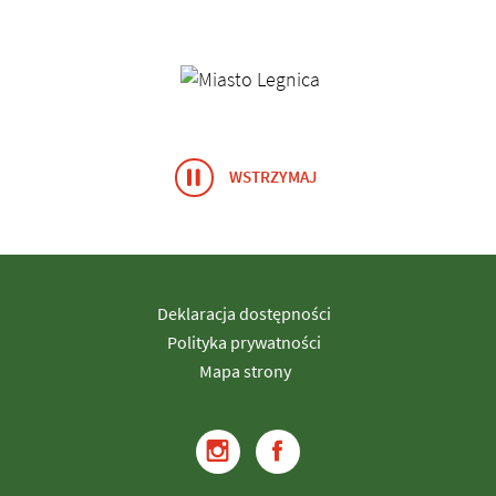
Banery/Logo
WSTRZYMAJ
ANIMACJĘ BANERY/LOGO
Deklaracja dostępności
Polityka prywatności
Mapa strony
Przejdź do
Przejdź do
instagram
Faceboo