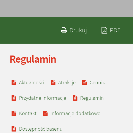
Drukuj zawartość 
Zapi
Drukuj
PDF
Regulamin
Zobacz również
Aktualności
Atrakcje
Cennik
Przydatne informacje
Regulamin
Kontakt
Informacje dodatkowe
Dostępność basenu