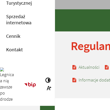
Turystycznej
Sprzedaż
internetowa
Cennik
Regula
Kontakt
Zobacz równi
Aktualności
Informacje doda
Wersja kontrastowa
Strona główna - Biuletyn Informacji Publ
Większa czcionka
Wyszukiwana fraza