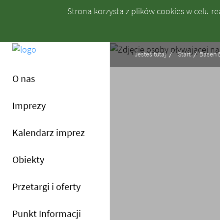
Strona korzysta z plików
cookies
w celu rea
Jesteś tutaj
Start
Basen 
- Regulamin
O nas
Imprezy
Kalendarz imprez
Obiekty
Przetargi i oferty
Menu główne
Punkt Informacji