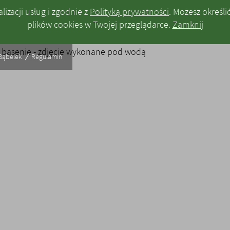
lizacji usług i zgodnie z
Polityką prywatności
. Możesz określ
plików
cookies
w Twojej przeglądarce.
Zamknij
Bąbelek
Regulamin