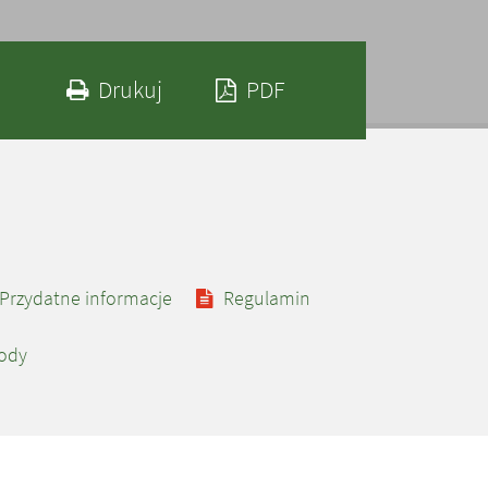
Drukuj zawartość bieżącej strony
Zapisz tekst bieżące
Drukuj
PDF
Przydatne informacje
Regulamin
wody