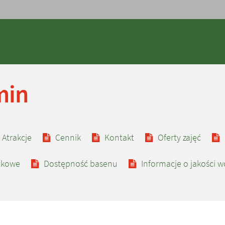
min
eż
Atrakcje
Cennik
Kontakt
Oferty zajęć
tkowe
Dostępność basenu
Informacje o jakości 
icznej