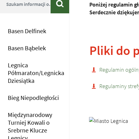
Wyszukiwarka
Szukaj
Poniżej regulamin g
Serdecznie dziękuje
Basen Delfinek
Pliki do 
Basen Bąbelek
Legnica
Regulamin ogól
Półmaraton/Legnicka
Dziesiątka
Regulaminy stref
Menu dodatkowe
Bieg Niepodległości
Międzynarodowy
Banery/Logo
Turniej Kowali o
Srebrne Klucze
Legnicy