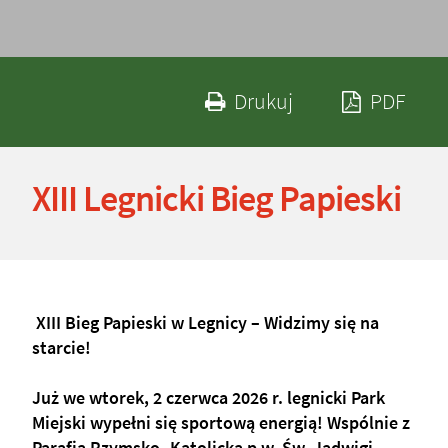
Drukuj zawartość 
Zapi
Drukuj
PDF
XIII Legnicki Bieg Papieski
 XIII Bieg Papieski w Legnicy – Widzimy się na 
starcie! 
Już we wtorek, 2 czerwca 2026 r. legnicki Park 
Miejski wypełni się sportową energią! Wspólnie z 
Parafią Rzymsko- Katolicką p.w. Św. Jadwigi 