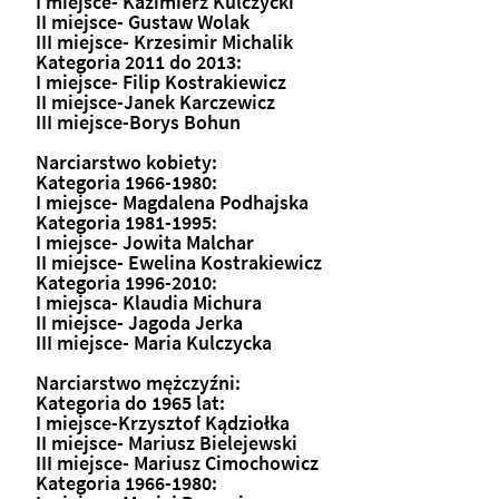
I miejsce- Kazimierz Kulczycki
II miejsce- Gustaw Wolak
III miejsce- Krzesimir Michalik
Kategoria 2011 do 2013:
I miejsce- Filip Kostrakiewicz
II miejsce-Janek Karczewicz
III miejsce-Borys Bohun
Narciarstwo kobiety:
Kategoria 1966-1980:
I miejsce- Magdalena Podhajska
Kategoria 1981-1995:
I miejsce- Jowita Malchar
II miejsce- Ewelina Kostrakiewicz
Kategoria 1996-2010:
I miejsca- Klaudia Michura
II miejsce- Jagoda Jerka
III miejsce- Maria Kulczycka
Narciarstwo mężczyźni:
Kategoria do 1965 lat:
I miejsce-Krzysztof Kądziołka
II miejsce- Mariusz Bielejewski
III miejsce- Mariusz Cimochowicz
Kategoria 1966-1980: