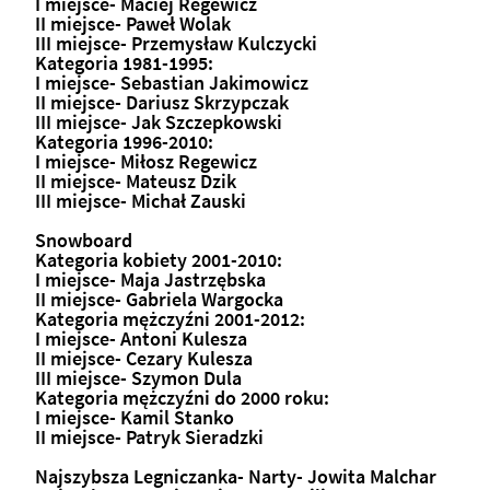
I miejsce- Maciej Regewicz
II miejsce- Paweł Wolak
III miejsce- Przemysław Kulczycki
Kategoria 1981-1995:
I miejsce- Sebastian Jakimowicz
II miejsce- Dariusz Skrzypczak
III miejsce- Jak Szczepkowski
Kategoria 1996-2010:
I miejsce- Miłosz Regewicz
II miejsce- Mateusz Dzik
III miejsce- Michał Zauski
Snowboard
Kategoria kobiety 2001-2010:
I miejsce- Maja Jastrzębska
II miejsce- Gabriela Wargocka
Kategoria mężczyźni 2001-2012:
I miejsce- Antoni Kulesza
II miejsce- Cezary Kulesza
III miejsce- Szymon Dula
Kategoria mężczyźni do 2000 roku:
I miejsce- Kamil Stanko
II miejsce- Patryk Sieradzki
Najszybsza Legniczanka- Narty- Jowita Malchar