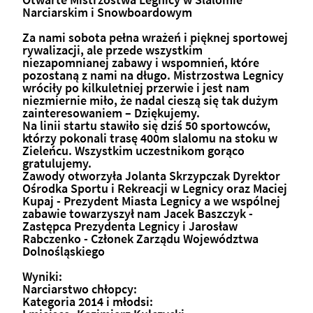
Narciarskim i Snowboardowym
Za nami sobota pełna wrażeń i pięknej sportowej
rywalizacji, ale przede wszystkim
niezapomnianej zabawy i wspomnień, które
pozostaną z nami na długo. Mistrzostwa Legnicy
wróciły po kilkuletniej przerwie i jest nam
niezmiernie miło, że nadal cieszą się tak dużym
zainteresowaniem – Dziękujemy.
Na linii startu stawiło się dziś 50 sportowców,
którzy pokonali trasę 400m slalomu na stoku w
Zieleńcu. Wszystkim uczestnikom gorąco
gratulujemy.
Zawody otworzyła Jolanta Skrzypczak Dyrektor
Ośrodka Sportu i Rekreacji w Legnicy oraz Maciej
Kupaj - Prezydent Miasta Legnicy a we wspólnej
zabawie towarzyszył nam Jacek Baszczyk -
Zastępca Prezydenta Legnicy i Jarosław
Rabczenko - Członek Zarządu Województwa
Dolnośląskiego
Wyniki:
Narciarstwo chłopcy:
Kategoria 2014 i młodsi: